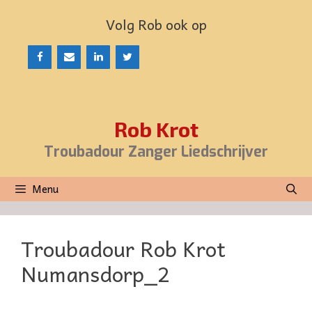
Ga
Volg Rob ook op
naar
de
inhoud
Rob Krot
Troubadour Zanger Liedschrijver
Menu
Troubadour Rob Krot
Numansdorp_2