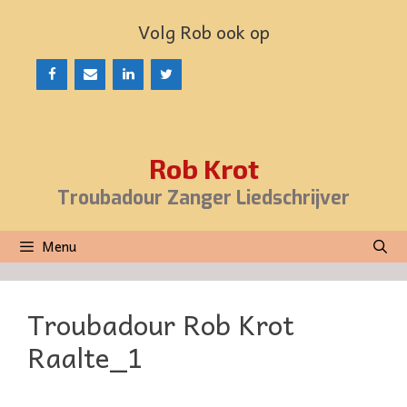
Ga
Volg Rob ook op
naar
de
inhoud
Rob Krot
Troubadour Zanger Liedschrijver
Menu
Troubadour Rob Krot
Raalte_1